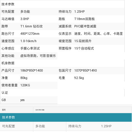
技术参数
可先配置
多功能
持续马力
1.25HP
马达峰值
3.0HP
跑板
T18mm双跑板
跑带
T1.6mm 钻石纹
减震系统
PVC缓冲垫减震
跑台尺寸
480*1270mm
仪表显示
速度、时间、距离、心率、卡路里
速度范围
1.0-16km/h
坡度范围
15 段前扬升
心率感应
手握心率测试
预置程序
15个自动程式
其他功能
虚拟场景跑，可影音娱乐
机身数据
产品尺寸
1860*850*1400
包装尺寸
1070*850*1490
净重
80kg
毛重
92.5kg
使用者重量
120KG
认证
GB
yes
型号
SH-T9119DI
技术参数
可先配置
多功能
持续马力
1.25HP