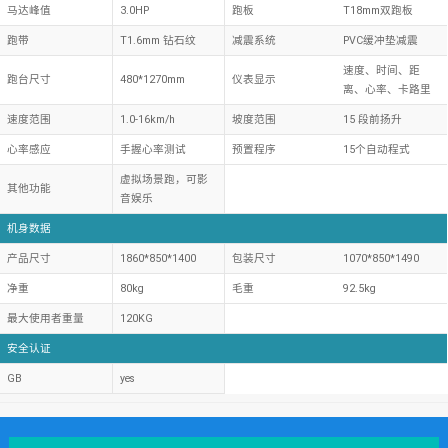
马达峰值
3.0HP
跑板
T18mm双跑板
跑带
T1.6mm 钻石纹
减震系统
PVC缓冲垫减震
速度、时间、距
跑台尺寸
480*1270mm
仪表显示
离、心率、卡路里
速度范围
1.0-16km/h
坡度范围
15 段前扬升
心率感应
手握心率测试
预置程序
15个自动程式
虚拟场景跑，可影
其他功能
音娱乐
机身数据
产品尺寸
1860*850*1400
包装尺寸
1070*850*1490
净重
80kg
毛重
92.5kg
最大使用者重量
120KG
安全认证
GB
yes