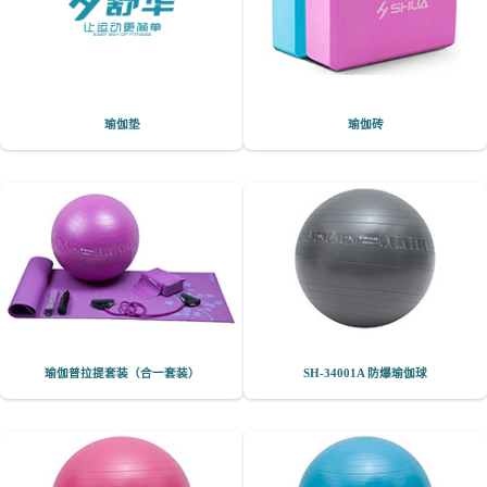
瑜伽垫
瑜伽砖
瑜伽普拉提套装（合一套装）
SH-34001A 防爆瑜伽球