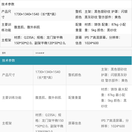
技术参数
产品尺
整机
主架：黑色银砂纹 护罩：闪银
1730×1340×1540（长*宽*高）
寸
颜色
黑灰砂纹 警示部件：黄色
主要训
配重
材质：铸铁 配重：87kg 小配
腹直肌、腹外斜肌
练功能
重量
重：5kg 颜色：黑纱纹
材质：Q235A；规格：龙门架平椭
屏幕
IPS 7"高清屏幕，分辨率：
主框架
150*50*t2.0，副架平椭120*50*t2.0。
信息
1024*600
型号
SH-G6818T
技术参数
主架：黑色银砂纹
1730×1340×1540
产品尺寸
整机颜色
护罩：闪银黑灰砂
（长*宽*高）
纹 警示部件：黄色
材质：铸铁 最大配
重：87kg 最小配
主要训练功能
腹直肌、腹外斜肌
配重重量
重：5kg 颜色：黑
纱纹
材质：Q235A；规
格：龙门架平椭150
IPS 7"高清屏幕，分
主框架
屏幕信息
*50*t2.0，副架平椭
辨率：1024*600
120*50*t2.0。