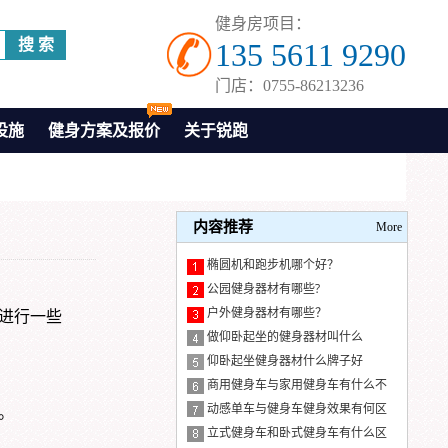
健身房项目：
135 5611 9290
门店：0755-86213236
设施
健身方案及报价
关于锐跑
内容推荐
More
椭圆机和跑步机哪个好？
公园健身器材有哪些?
户外健身器材有哪些？
进行一些
做仰卧起坐的健身器材叫什么
仰卧起坐健身器材什么牌子好
商用健身车与家用健身车有什么不
同
动感单车与健身车健身效果有何区
。
别？
立式健身车和卧式健身车有什么区