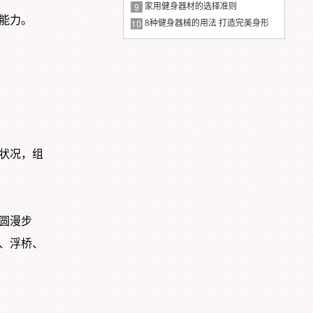
别
家用健身器材的选择准则
能力。
8种健身器械的用法 打造完美身形
状况，组
圆漫步
、浮桥、